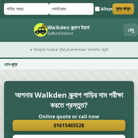
Alloys
মূল্য জানুন
গাড়ির নম্বর
পোস্টকোড
ফর্ম জমা দিন
Walkden স্ক্র্যাপ ইয়ার্ড
মেনু
Salford District
✔ বিনামূল্যে সংগ্রহ
✔ DVLA কাগজপত্র
✔ তাৎক্ষণিক পেমেন্ট
হোম
মূল্য
আপনার Walkden স্ক্র্যাপ গাড়ির দাম পরীক্ষা
করতে প্রস্তুত?
Online quote or call now
01615465528