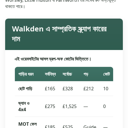
Worsley, Little Hulton বা Farnworth এর দিকের রুট অন্তর্ভুক্ত
থাকতে পারে।
Walkden এ সাম্প্রতিক স্ক্র্যাপ কারের
দাম
এই ওয়েবসাইটের আসল ড্রপ-অফ কোটের ভিত্তিতে।
গাড়ির ধরন
সর্বনিম্ন
সর্বোচ্চ
গড়
কোট
ছোট গাড়ি
£165
£328
£212
10
ভ্যান ও
£275
£1,525
—
0
4x4
MOT ফেল
£185
£525
Guide
—